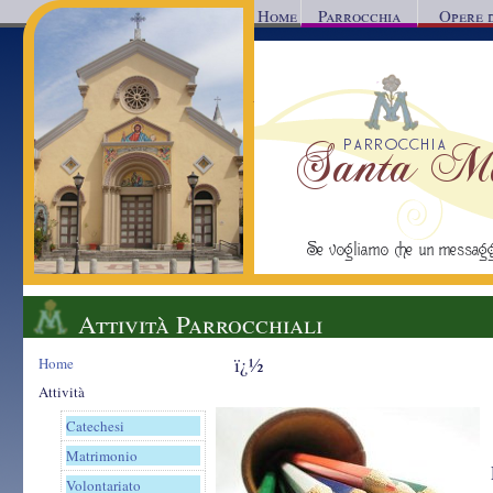
Home
Parrocchia
Opere 
Parrocchia Santa Mar
Reggio Calabria
Se vogliamo che un messaggio d'a
Attività Parrocchiali
ï¿½
Home
Attività
Catechesi
Matrimonio
Volontariato