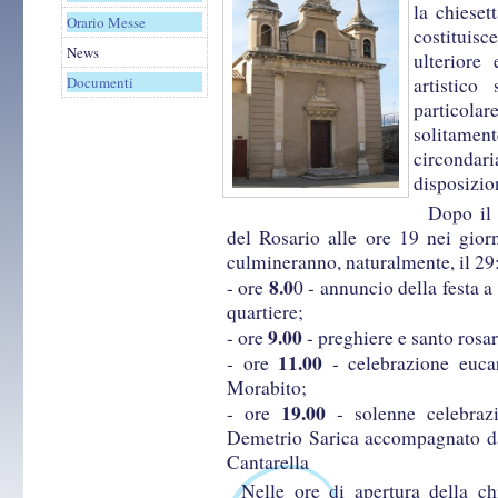
la chieset
Orario Messe
costituisc
News
ulteriore
Documenti
artistico
particola
solitament
circondari
disposizio
Dopo i
del Rosario alle ore 19 nei gior
culmineranno, naturalmente, il 29
8.0
- ore
0 - annuncio della festa a
quartiere;
9.00
- ore
- preghiere e santo rosar
11.00
- ore
- celebrazione euca
Morabito;
19.00
- ore
- solenne celebrazi
Demetrio Sarica accompagnato da
Cantarella
Nelle ore di apertura della chie