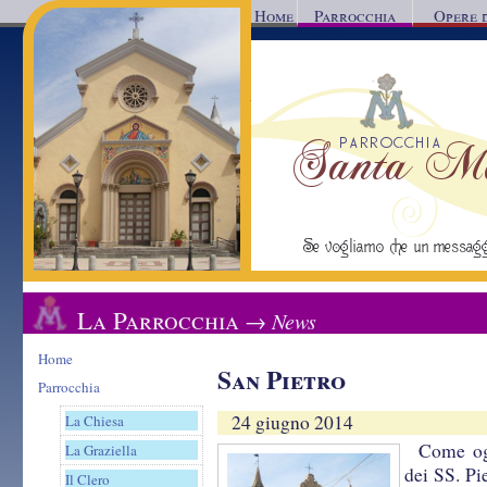
Home
Parrocchia
Opere 
Parrocchia Santa Mar
Reggio Calabria
Se vogliamo che un messaggio d'a
La Parrocchia
→ News
Home
San Pietro
Parrocchia
24 giugno 2014
La Chiesa
Come ogn
La Graziella
dei SS. Pi
Il Clero