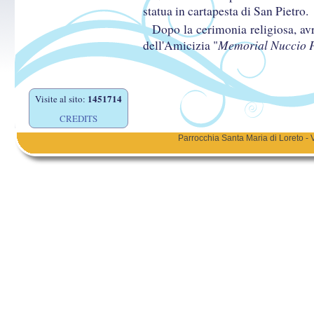
statua in cartapesta di San Pietro.
Dopo la cerimonia religiosa, av
Memorial Nuccio P
dell'Amicizia "
1451714
Visite al sito:
CREDITS
Parrocchia Santa Maria di Loreto - 