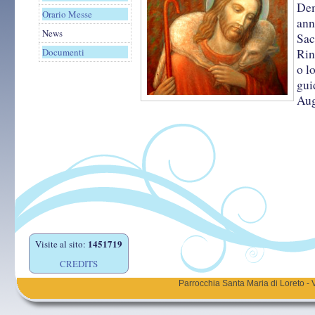
De
Orario Messe
an
News
Sac
Documenti
Rin
o l
gui
Aug
1451719
Visite al sito:
CREDITS
Parrocchia Santa Maria di Loreto - 