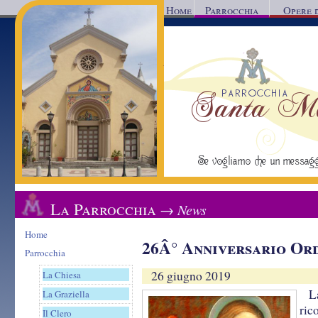
Home
Parrocchia
Opere 
Parrocchia Santa Mar
Reggio Calabria
Se vogliamo che un messaggio d'a
La Parrocchia
→ News
Home
26Â° Anniversario Or
Parrocchia
26 giugno 2019
La Chiesa
L
La Graziella
ric
Il Clero