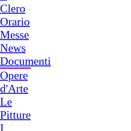
Clero
Orario
Messe
News
Documenti
Opere
d'Arte
Le
Pitture
I