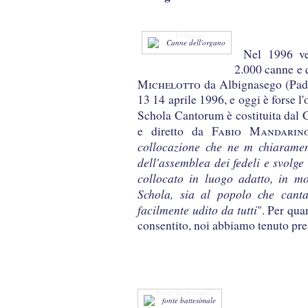
L'Organo
Nel 1996 ve
2.000 canne e q
Michelotto
da Albignasego (Pado
13 14 aprile 1996, e oggi è forse l
Schola Cantorum è costituita dal
e diretto da
Fabio Mandarin
collocazione che ne m chiarament
dell'assemblea dei fedeli e svolge
collocato in luogo adatto, in m
Schola, sia al popolo che cant
facilmente udito da tutti
". Per qua
consentito, noi abbiamo tenuto pre
Fonte Battesimale