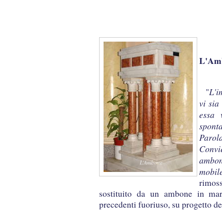
L'Am
L'i
"
vi sia
essa 
spont
Parol
Convi
ambon
L'Ambone
mobil
rimos
sostituito da un ambone in marm
precedenti fuoriuso, su progetto de