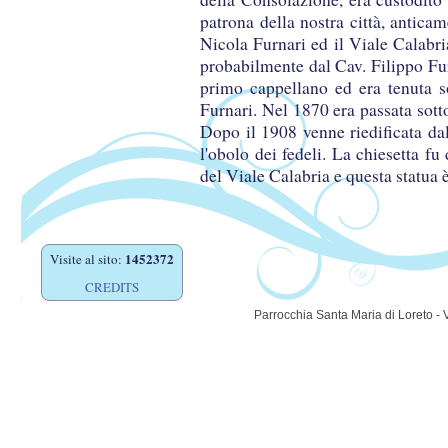
patrona della nostra città, anticam
Nicola Furnari ed il Viale Calabri
probabilmente dal Cav. Filippo F
primo cappellano ed era tenuta s
Furnari. Nel 1870 era passata sott
Dopo il 1908 venne riedificata d
l'obolo dei fedeli. La chiesetta fu
del Viale Calabria e questa statua 
1452372
Visite al sito:
CREDITS
Parrocchia Santa Maria di Loreto - 