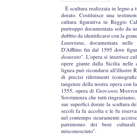
È scultura realizzata in legno a 
dorato. Costituisce una testimoni
cultura figurativa in Reggio Ca
purtroppo documentata solo da un
dubbio da identificarsi con la gran
Lauretana
, documentata nelle V
D'Afflitto fin dal 1595 dove figu
deaurato
". L'opera si inserisce cu
opere giunte dalla Sicilia nelle 
lignea può ricondursi all'illustre
R
di precisi riferimenti iconografic
tangenze della nostra opera con l
1555, opera di
Giovanni Monto
Sovrintenza che tutti ringraziamo,
sue superfici dorate la scultura de
secoli fa fu accolta e le fu riserv
nel contempo sicuramente accresce
patrimonio dei beni culturali
misconosciuto".