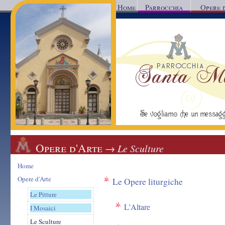
Home
Parrocchia
Opere 
Parrocchia Santa Mar
Reggio Calabria
Se vogliamo che un messaggio d'a
Opere d'Arte
→ Le Sculture
Home
Opere d'Arte
Le Opere liturgiche
Le Pitture
L'Altare
I Mosaici
Le Sculture