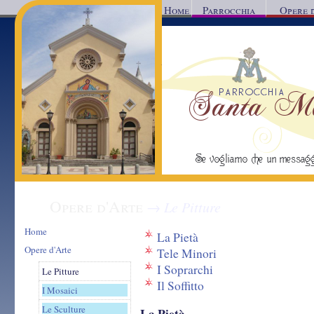
Home
Parrocchia
Opere 
Parrocchia Santa Mar
Reggio Calabria
Se vogliamo che un messaggio d'a
Opere d'Arte
→ Le Pitture
Home
La Pietà
Opere d'Arte
Tele Minori
I Soprarchi
Le Pitture
Il Soffitto
I Mosaici
Le Sculture
La Pietà